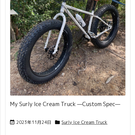
My Surly Ice Cream Truck —Custom Spec—
2023年11月24日
Surly Ice Cream Truck

