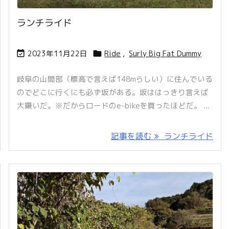
ランチライド
2023年11月22日
Ride
,
Surly Big Fat Dummy


岐阜の山間部（標高で言えば148mらしい）に住んでいる
のでどこに行くにも必ず坂がある。坂ははっきり言えば
大嫌いだ。※だからロードのe-bikeを買ったほどだ。 ...
記事を読む
ランチライド