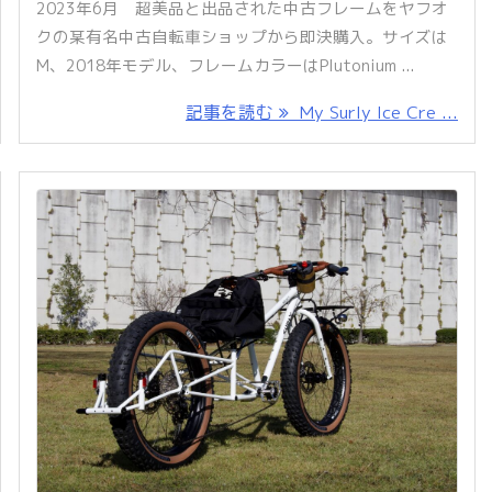
2023年6月 超美品と出品された中古フレームをヤフオ
クの某有名中古自転車ショップから即決購入。サイズは
M、2018年モデル、フレームカラーはPlutonium ...
記事を読む
My Surly Ice Cre ...