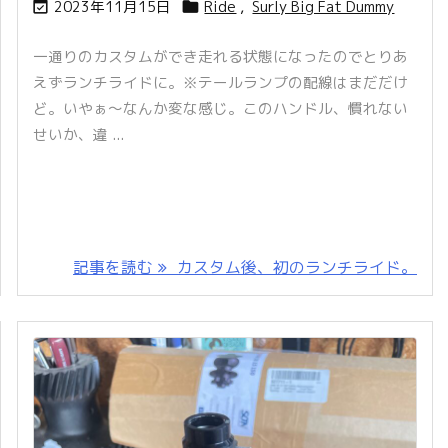
2023年11月15日
Ride
,
Surly Big Fat Dummy


一通りのカスタムができ走れる状態になったのでとりあ
えずランチライドに。※テールランプの配線はまだだけ
ど。いやぁ〜なんか変な感じ。このハンドル、慣れない
せいか、違 ...
記事を読む
カスタム後、初のランチライド。