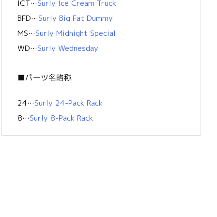
ICT…
Surly Ice Cream Truck
BFD…
Surly Big Fat Dummy
MS…
Surly Midnight Special
WD…
Surly Wednesday
■パーツ名略称
24…
Surly 24-Pack Rack
8…
Surly 8-Pack Rack