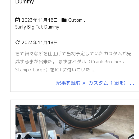
Dummy
2023年11月18日
Cutom
,


Surly Big Fat Dummy
2023年11月19日

さて細々な所を仕上げて当初予定していたカスタムが完
成する事が出来た。 まずはペダル（Crank Brothers
Stamp7 Large）をICTに付いていた ...
記事を読む
カスタム（ほぼ） ...