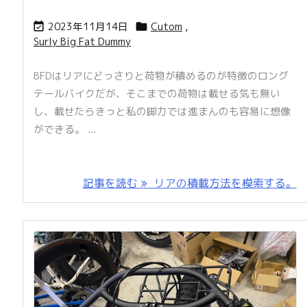
2023年11月14日
Cutom
,


Surly Big Fat Dummy
BFDはリアにどっさりと荷物が積めるのが特徴のロング
テールバイクだが、そこまでの荷物は載せる気も無い
し、載せたらきっと私の脚力では進まんのも容易に想像
ができる。 ...
記事を読む
リアの積載方法を模索する。